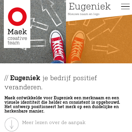
Overslaan
Eugeniek
Eugeniek
en
Ho
Nieuwe naam en logo
naar
de
inhoud
gaan
//
Eugeniek
je bedrijf positief
veranderen.
Maek ontwikkelde voor Eugeniek een merknaam en een
visuele identiteit die helder en consistent is opgebouwd.
Het ontwerp positioneert het merk op een duidelijke en
herkenbare manier.
Meer lezen over de aanpak