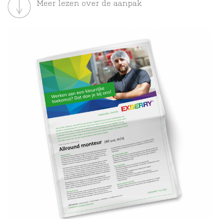
M
Meer lezen over de aanpak
cr
te
+3
(0
38
we