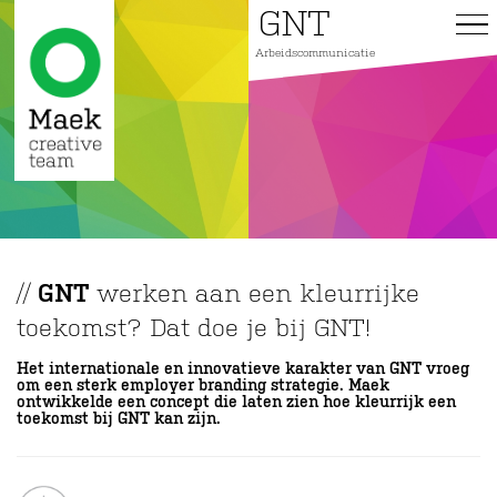
Overslaan
GNT
GNT
en
Ho
Arbeidscommunicatie
naar
de
inhoud
gaan
//
GNT
werken aan een kleurrijke
toekomst? Dat doe je bij GNT!
Het internationale en innovatieve karakter van GNT vroeg
om een sterk employer branding strategie. Maek
ontwikkelde een concept die laten zien hoe kleurrijk een
toekomst bij GNT kan zijn.